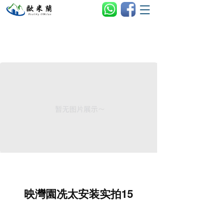
T
o
g
g
l
e
n
a
v
i
g
a
t
i
o
n
映灣園冼太安装实拍15